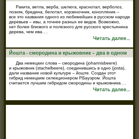
Ракита, ветла, верба, шелюга, краснотал, верболоз,
лозняк, бредина, белотал, корзиночник, конопляник –
все это названия одного из любимейших в русском народе
деревьев – ивы, а точнее разных ее видов. Возможно,
нет более близкого и полезного для русского крестьянина
дерева, чем ива….
Читать далее...
Йошта - смородина и крыжовник – два в одном
Два немецких слова – смородина (johannisbeere)
и крыжовник (stachelbeere), соединившись в одно (josta),
дали название новой культуре – йоште. Создан этот
гибрид немецким селекционером Р.Бауэром. Йошта
считается лучшим гибридом смородины и крыжовника….
Читать далее...