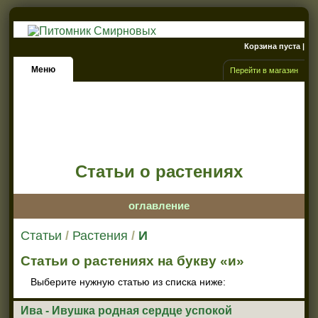
Корзина пуста |
Меню
Перейти в магазин
Рябинник
Мшанка
Актинидия
Статьи о растениях
оглавление
Статьи
/
Растения
/
И
Статьи о растениях на букву
«
и»
Выберите нужную статью из списка ниже:
Ива - Ивушка родная сердце успокой