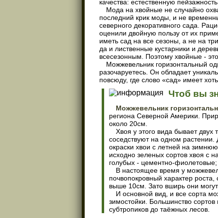
качества: естественную пейзажность
Мода на хвойные не случайно охва
последний крик моды, и не временн
северного декоративного сада. Ра
оценили двойную пользу от их примен
иметь сад на все сезоны, а не на тр
да и лиственные кустарники и дерев
всесезонным. Поэтому хвойные - это
Можжевельник горизонтальный один
разочаруетесь. Он обладает уникал
повсюду, где слово «сад» имеет хоть
Чтоб вы з
Можжевельник горизонтальн
региона Северной Америки. Прир
около 20см.
Хвоя у этого вида бывает двух 
соседствуют на одном растении.
окраски хвои с летней на зимнюю
исходно зеленых сортов хвоя с н
голубых - цементно-фиолетовые;
В настоящее время у можжевел
почвопокровный характер роста,
выше 10см. Зато вширь они могут 
И основной вид, и все сорта м
зимостойки. Большинство сортов м
субтропиков до таёжных лесов.