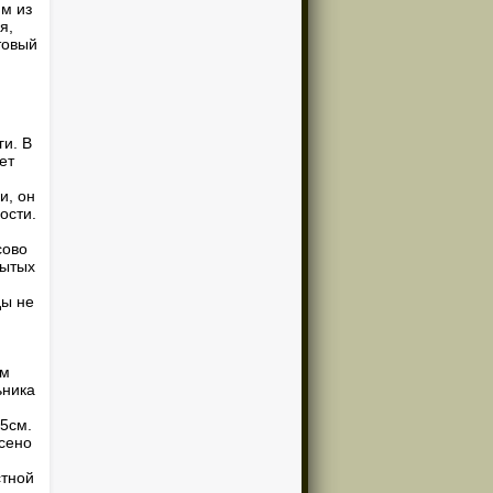
 м из
я,
товый
и. В
ет
и, он
ости.
сово
рытых
ды не
ом
ьника
15см.
сено
стной