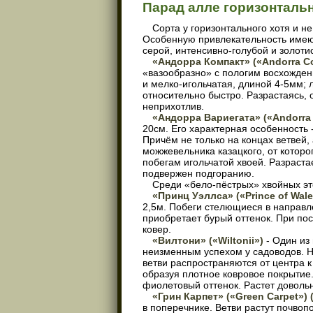
Парад алле горизонтальн
Сорта у горизонтального хотя и 
Особенную привлекательность имею
серой, интенсивно-голубой и золоти
«Андорра Компакт» («
Andorra
C
«вазообразно» с пологим восхождени
и мелко-игольчатая, длиной 4-5мм; 
относительно быстро. Разрастаясь,
неприхотлив.
«Андорра Вариегата» («
Andorra
20см. Его характерная особенность 
Причём не только на концах ветвей,
можжевельника казацкого, от которо
побегам игольчатой хвоей. Разраста
подвержен подгоранию.
Среди «бело-пёстрых» хвойных э
«Принц Уэллса» («
Prince
of
Wal
2,5м. Побеги стелющиеся в направл
приобретает бурый оттенок. При пос
ковер.
«Вилтони» («
Wiltonii
»)
- Один из 
неизменным успехом у садоводов. Н
ветви распространяются от центра к
образуя плотное ковровое покрытие.
фиолетовый оттенок. Растет доволь
«Грин Карпет» («
Green
Carpet
»)
в поперечнике. Ветви растут почвопо