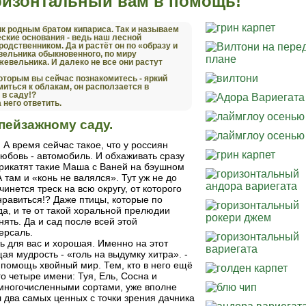
ризонтальный вам в помощь!
 родным братом кипариса. Так и называем
веские основания - ведь наш лесной
одственником. Да и растёт он по «образу и
вельника обыкновенного, по миру
евельника. И далеко не все они растут
оторым вы сейчас познакомитесь - яркий
миться к облакам, он расползается в
 в саду!?
него ответить.
пейзажному саду.
 А время сейчас такое, что у россиян
юбовь - автомобиль. И обхаживать сразу
 Прикатят такие Маша с Ваней на бэушном
 там и «конь не валялся». Тут уж не до
чинется треск на всю округу, от которого
онравиться!? Даже птицы, которые по
а, и те от такой хоральной прелюдии
ять. Да и сад после всей этой
ерсаль.
ть для вас и хорошая. Именно на этот
ая мудрость - «голь на выдумку хитра». -
 помощь хвойный мир. Тем, кто в него ещё
о четыре имени: Туя, Ель, Сосна и
 многочисленными сортами, уже вполне
 два самых ценных с точки зрения дачника