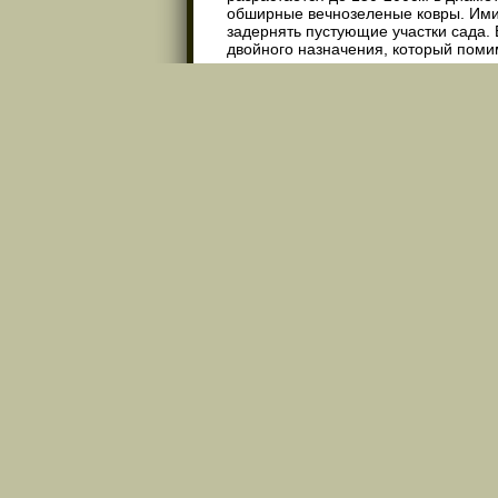
обширные вечнозеленые ковры. Ими 
задернять пустующие участки сада.
двойного назначения, который поми
сорняков.
Юниперий.
Интересная идея - со
Особенно органично горизонтальный
можжевельника обыкновенного это - 
Плакучие деревца.
Каскадные хво
своём это привитые на штамбе плаку
можжевельник горизонтальный. Практ
ботанически близкие северо-америк
Для получения высоких штамбов обы
Rocket
) и «Мун Глоу» (
Moon
Glow
) ,
всего применяют низкие «плетистые»
Есть и более простой способ. «Пл
контейнеры объёмом ≥ 10 литров, и
полностью укрывают под собой ёмкос
смотрится не только живописно, но и
Категории
,
,
Хвойные
Декоративные
Куст