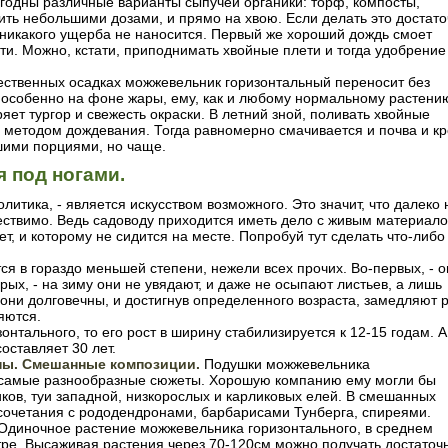
игодны различные варианты сыпучей органики: торф, компосты,
сить небольшими дозами, и прямо на хвою. Если делать это достат
 никакого ущерба не наносится. Первый же хороший дождь смоет
ти. Можно, кстати, приподнимать хвойные плети и тогда удобрение
ественных осадках можжевельник горизонтальный переносит без
, особенно на фоне жары, ему, как и любому нормальному растени
яет тургор и свежесть окраски. В летний зной, поливать хвойные
 методом дождевания. Тогда равномерно смачивается и почва и кр
шими порциями, но чаще.
я под ногами.
олитика, - является искусством возможного. Это значит, что далеко 
ществимо. Ведь садоводу приходится иметь дело с живым материало
т, и которому не сидится на месте. Попробуй тут сделать что-либо
я в гораздо меньшей степени, нежели всех прочих. Во-первых, - 
рых, - на зиму они не увядают, и даже не осыпают листьев, а лишь
 они долговечны, и достигнув определенного возраста, замедляют р
яются.
онтального, то его рост в ширину стабилизируется к 12-15 годам. А
оставляет 30 лет.
ны. Смешанные композиции.
Подушки можжевельника
в самые разнообразные сюжеты. Хорошую компанию ему могли бы
ков, туи западной, низкорослых и карликовых елей. В смешанных
сочетания с рододендронами, барбарисами Тунберга, спиреями.
Одиночное растение можжевельника горизонтального, в среднем
тре. Высаживая растения через 70-120см можно получать достаточ