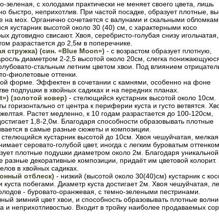
о-зеленая, с холодами практически не меняет своего цвета, лишь
но быстро, неприхотлив. При частой посадке, образует плотные, вы
е на мох. Органично сочетается с валунами и скальными обломкам
я кустарник высотой около 30 (40) см, с характерными косо
х дуговидно свисают. Хвоя, серебристо-голубая снизу игольчатая,
том разрастается до 2,5м в поперечнике.
ая стружка) (син. «
Blue
Moon
»)
- с возрастом образует плотную,
аросль диаметром 2-2,5 высотой около 20см, слегка понижающуюся
олубовато-стальным летним цветом хвои. Под влиянием отрицател
то-фиолетовые оттенки.
ой форме. Эффектен в сочетании с камнями, особенно на фоне
тве подпушки в хвойных садиках и на передних планах.
t
») (золотой ковер)
- стелющийся кустарник высотой около 10см.
ы горизонтально от центра к периферии куста и густо ветвятся. Хв
желтая. Растет медленно, к 10 годам разрастается до 100-120см,
остигает 1,8-2,0м. Благодаря способности образовывать плотные
ывается в самые разные сюжеты и композиции.
о стелющийся кустарник высотой до 10см. Хвоя чешуйчатая, мелкая
имает серовато-голубой цвет, иногда с легким буроватым оттенком
азует плотные подушки диаметром около 2м. Благодаря уникальной
е разные декоративные композиции, придаёт им цветовой колорит.
лов в хвойных садиках.
монный отблеск)
- низкий (высотой около 30(40)см) кустарник с кос
куста побегами. Диаметр куста достигает 2м. Хвоя чешуйчатая, л
олодов - буровато-оранжевая, с темно-зелеными пестринами.
ый зимний цвет хвои, и способность образовывать плотные волн
та и неприхотливостью. Входит в тройку наиболее продаваемых сор