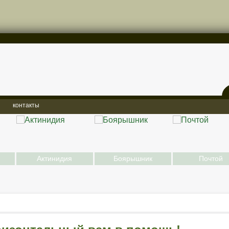
контакты
Актинидия
Боярышник
Почтой