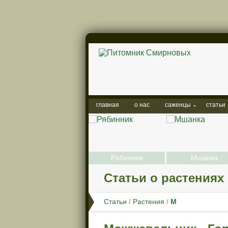
главная
о нас
саженцы
статьи
Роза
Рябинник
Мшанка
Статьи о растениях
Статьи
/
Растения
/
М