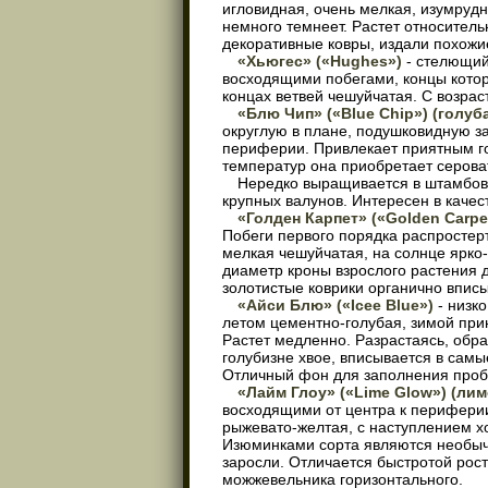
игловидная, очень мелкая, изумрудн
немного темнеет. Растет относитель
декоративные ковры, издали похожи
«Хьюгес» («
Hughes
»)
- стелющийс
восходящими побегами, концы которы
концах ветвей чешуйчатая. С возрас
«Блю Чип» («
Blue
Chip
») (голуб
округлую в плане, подушковидную з
периферии. Привлекает приятным г
температур она приобретает серова
Нередко выращивается в штамбов
крупных валунов. Интересен в качес
«Голден Карпет» («
Golden
Carpe
Побеги первого порядка распростерт
мелкая чешуйчатая, на солнце ярко-
диаметр кроны взрослого растения д
золотистые коврики органично впис
«Айси Блю» («
Icee
Blue
»)
- низк
летом цементно-голубая, зимой прин
Растет медленно. Разрастаясь, обр
голубизне хвое, вписывается в самы
Отличный фон для заполнения пробе
«Лайм Глоу» («
Lime
Glow
») (ли
восходящими от центра к периферии 
рыжевато-желтая, с наступлением х
Изюминками сорта являются необычн
заросли. Отличается быстротой рос
можжевельника горизонтального.