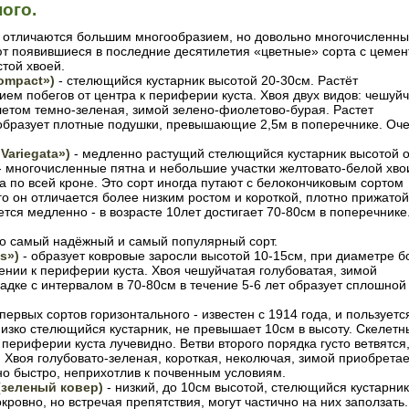
ого.
не отличаются большим многообразием, но довольно многочисленны
т появившиеся в последние десятилетия «цветные» сорта с цемен
стой хвоей.
ompact
»)
- стелющийся кустарник высотой 20-30см. Растёт
ем побегов от центра к периферии куста. Хвоя двух видов: чешуй
летом темно-зеленая, зимой зелено-фиолетово-бурая. Растет
 образует плотные подушки, превышающие 2,5м в поперечнике. Оч
Variegata
»)
- медленно растущий стелющийся кустарник высотой 
- многочисленные пятна и небольшие участки желтовато-белой хво
 а по всей кроне. Это сорт иногда путают с белокончиковым сортом
го он отличается более низким ростом и короткой, плотно прижатой
ется медленно - в возрасте 10лет достигает 70-80см в поперечнике
то самый надёжный и самый популярный сорт.
es
»)
- образует ковровые заросли высотой 10-15см, при диаметре б
ении к периферии куста. Хвоя чешуйчатая голубоватая, зимой
адке с интервалом в 70-80см в течение 5-6 лет образует сплошной
первых сортов горизонтального - известен с 1914 года, и пользуетс
изко стелющийся кустарник, не превышает 10см в высоту. Скелетн
 периферии куста лучевидно. Ветви второго порядка густо ветвятся
 Хвоя голубовато-зеленая, короткая, неколючая, зимой приобретае
но быстро, неприхотлив к почвенным условиям.
 (зеленый ковер)
- низкий, до 10см высотой, стелющийся кустарник
кровно, но встречая препятствия, могут частично на них заползать