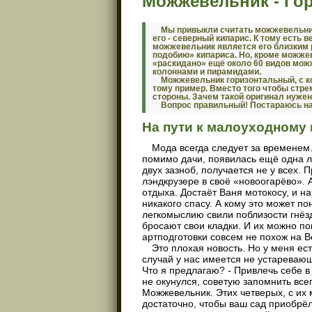
Можжевельник - Го
Мы привыкли считать можжевельник
его - северный кипарис. К тому есть 
можжевельник является его близким р
подобию» кипариса. Но, кроме можже
«раскидано» ещё около 60 видов можж
колоннами и пирамидами.
Можжевельник горизонтальный, с к
тому пример. Вместо того чтобы стре
стороны. Зачем такой оригинал нужен
Вопрос правильный! Постараюсь на 
На пути к малоуходному 
Мода всегда следует за временем.
помимо дачи, появилась ещё одна л
двух зазноб, получается не у всех.
лэндкрузере в своё «новоогарёво». А
отдыха. Достаёт Ваня мотокосу, и на
никакого спасу. А кому это может п
легкомыслию свили поблизости гнёзд
бросают свои кладки. И их можно пон
артподготовки совсем не похож на В
Это плохая новость. Но у меня ес
случай у нас имеется не устаревающ
Что я предлагаю? - Привлечь себе в
не окунулся, советую запомнить всег
Можжевельник. Этих четверых, с их
достаточно, чтобы ваш сад приобрёл