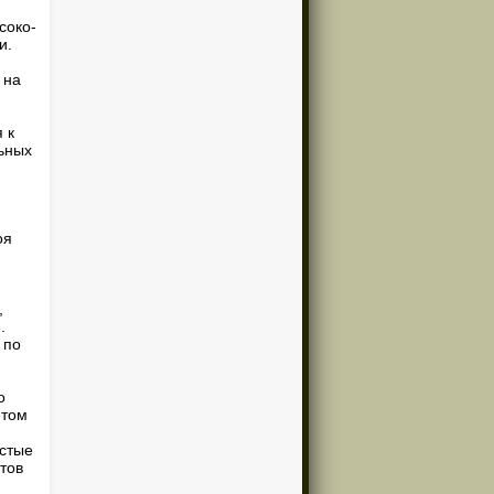
соко-
и.
 на
 к
ьных
оя
,
.
 по
о
етом
истые
тов