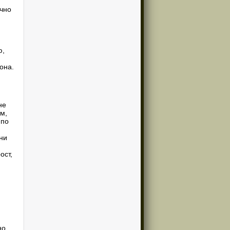
очно
ю,
она.
не
м,
 по
они
ост,
но