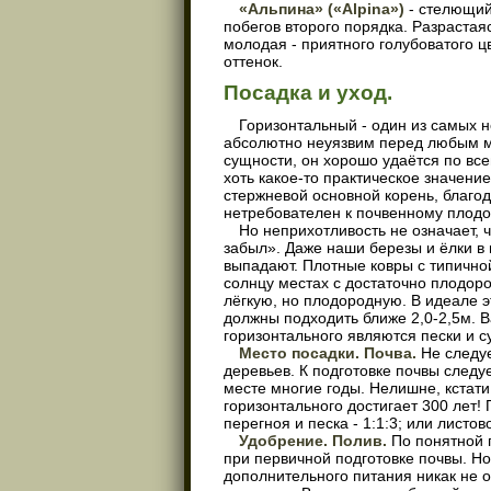
«Альпина» («
Alpina
»)
- стелющий
побегов второго порядка. Разрастая
молодая - приятного голубоватого ц
оттенок.
Посадка и уход.
Горизонтальный - один из самых 
абсолютно неуязвим перед любым мо
сущности, он хорошо удаётся по все
хоть какое-то практическое значени
стержневой основной корень, благод
нетребователен к почвенному плодор
Но неприхотливость не означает, 
забыл». Даже наши березы и ёлки в 
выпадают. Плотные ковры с типичной
солнцу местах с достаточно плодор
лёгкую, но плодородную. В идеале э
должны подходить ближе 2,0-2,5м. 
горизонтального являются пески и с
Место посадки. Почва.
Не следуе
деревьев. К подготовке почвы следу
месте многие годы. Нелишне, кстати
горизонтального достигает 300 лет!
перегноя и песка - 1:1:3; или листо
Удобрение. Полив.
По понятной 
при первичной подготовке почвы. Но
дополнительного питания никак не 