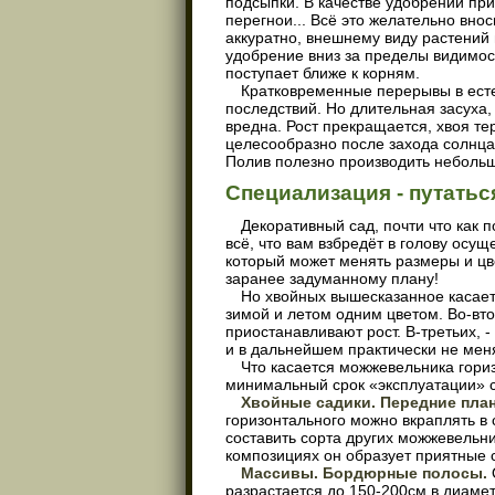
подсыпки. В качестве удобрений пр
перегнои... Всё это желательно вно
аккуратно, внешнему виду растений
удобрение вниз за пределы видимос
поступает ближе к корням.
Кратковременные перерывы в ест
последствий. Но длительная засуха
вредна. Рост прекращается, хвоя тер
целесообразно после захода солнца
Полив полезно производить неболь
Специализация - путатьс
Декоративный сад, почти что как п
всё, что вам взбредёт в голову осу
который может менять размеры и цве
заранее задуманному плану!
Но хвойных вышесказанное касаетс
зимой и летом одним цветом. Во-вто
приостанавливают рост. В-третьих, -
и в дальнейшем практически не мен
Что касается можжевельника гориз
минимальный срок «эксплуатации» с
Хвойные садики. Передние пла
горизонтального можно вкраплять 
составить сорта других можжевельни
композициях он образует приятные 
Массивы. Бордюрные полосы.
разрастается до 150-200см в диаме