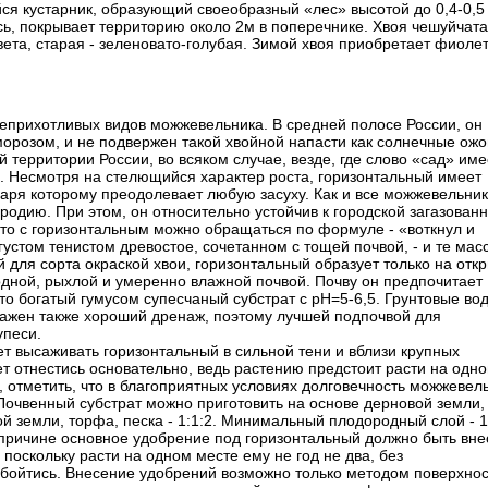
ся кустарник, образующий своеобразный «лес» высотой до 0,4-0,5
сь, покрывает территорию около 2м в поперечнике. Хвоя чешуйчата
вета, старая - зеленовато-голубая. Зимой хвоя приобретает фиоле
неприхотливых видов можжевельника. В средней полосе России, он
розом, и не подвержен такой хвойной напасти как солнечные ожог
й территории России, во всяком случае, везде, где слово «сад» име
е. Несмотря на стелющийся характер роста, горизонтальный имеет
аря которому преодолевает любую засуху. Как и все можжевельник
одию. При этом, он относительно устойчив к городской загазованн
что с горизонтальным можно обращаться по формуле - «воткнул и
густом тенистом древостое, сочетанном с тощей почвой, - и те мас
 для сорта окраской хвои, горизонтальный образует только на отк
одной, рыхлой и умеренно влажной почвой. Почву он предпочитает
то богатый гумусом супесчаный субстрат с pH=5-6,5. Грунтовые во
Важен также хороший дренаж, поэтому лучшей подпочвой для
упеси.
т высаживать горизонтальный в сильной тени и вблизи крупных
ет отнестись основательно, ведь растению предстоит расти на одн
, отметить, что в благоприятных условиях долговечность можжевел
 Почвенный субстрат можно приготовить на основе дерновой земли,
вой земли, торфа, песка - 1:1:2. Минимальный плодородный слой - 
причине основное удобрение под горизонтальный должно быть вне
 поскольку расти на одном месте ему не год не два, без
обойтись. Внесение удобрений возможно только методом поверхно