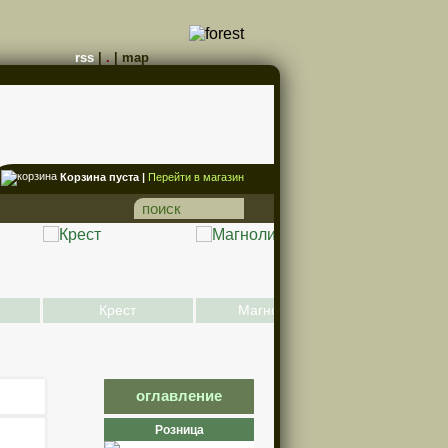
rss
|
.
|
map
Корзина пуста |
Перейти в магазин
Крест
Магнолия
Адмирей
оглавление
Розница