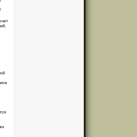
очет
ий,
той
типа
тся
ких