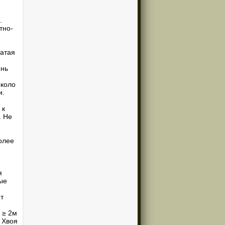
.
тно-
чатая
ень
около
и.
 к
. Не
олее
я
ые
,
т
 ≥ 2м
. Хвоя