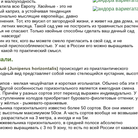
 и малоуходность.
тила всю Европу. Хвойные - это не
ый каприз, а устойчивая тенденция
ционально мыслящие европейцы, давно
ения. Тот, кто вкусил от загородной жизни, и живет на два дома, х
и летних месяца. Такой сад уже не построить из травянистых растен
ья не спасают. Только хвойные способны сделать ваш дачный сад
 навсегда!
 из тех, кого вы можете смело пригласить в свой сад, и не
ьной приспособляемостью. У нас в России его можно выращивать
 какой-то практический смысл.
нали.
ый (
Juniperus
horizontalis
)
происходит из приатлантического
одный вид представляет собой низко стелющийся кустарник, высо
типов - мелкая чешуйчатая и короткая игольчатая. Обычно оба эти 
 Другой особенностью горизонтального является ежегодная смена
. Причём у разных сортов этот переход выражен индивидуально. У
аступлением холодов приобретает буровато-фиолетовые оттенки; у
 у жёлтых - рыжевато-оранжевые.
ьника горизонтального известно более 50 сортов. Все они имеют
 с высотным максимумом 50см. А часть сортов вообще не возвышае
разрастаться на 3 метра, а иногда и на 5м.
ожжевельника горизонтального, в средней полосе абсолютно
ожно выращивать с 3 по 9 зону, то есть по всей России от кавказс