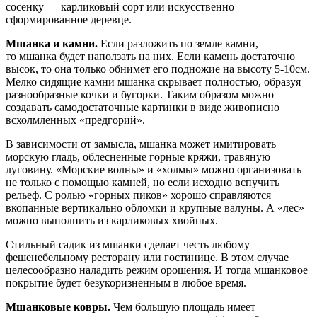
сосенку — карликовый сорт или искусственно
сформированное деревце.
Мшанка и камни.
Если разложить по земле камни,
то мшанка будет наползать на них. Если камень достаточно
высок, то она только обнимет его подножие на высоту 5-10см.
Мелко сидящие камни мшанка скрывает полностью, образуя
разнообразные кочки и бугорки. Таким образом можно
создавать самодостаточные картинки в виде живописно
всхолмленных
«
предгорий».
В зависимости от замысла, мшанка может имитировать
морскую гладь, облесненные горные кряжи, травяную
луговину.
«
Морские волны» и
«
холмы» можно организовать
не только с помощью камней, но если исходно вспучить
рельеф. С ролью
«
горных пиков» хорошо справляются
вкопанные вертикально обломки и крупные валуны. А
«
лес»
можно выполнить из карликовых хвойных.
Стильный садик из мшанки сделает честь любому
фешенебельному ресторану или гостинице. В этом случае
целесообразно наладить режим орошения. И тогда мшанковое
покрытие будет безукоризненным в любое время.
Мшанковые ковры.
Чем большую площадь имеет