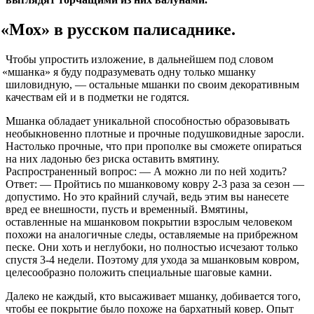
«
Мох» в русском палисаднике.
Чтобы упростить изложение, в дальнейшем под словом
«
мшанка» я буду подразумевать одну только мшанку
шиловидную, — остальные мшанки по своим декоративным
качествам ей и в подметки не годятся.
Мшанка обладает уникальной способностью образовывать
необыкновенно плотные и прочные подушковидные заросли.
Настолько прочные, что при прополке вы сможете опираться
на них ладонью без риска оставить вмятину.
Распространенный вопрос: — А можно ли по ней ходить?
Ответ: — Пройтись по мшанковому ковру 2-3 раза за сезон —
допустимо. Но это крайний случай, ведь этим вы нанесете
вред ее внешности, пусть и временный. Вмятины,
оставленные на мшанковом покрытии взрослым человеком
похожи на аналогичные следы, оставляемые на прибрежном
песке. Они хоть и неглубоки, но полностью исчезают только
спустя 3-4 недели. Поэтому для ухода за мшанковым ковром,
целесообразно положить специальные шаговые камни.
Далеко не каждый, кто высаживает мшанку, добивается того,
чтобы ее покрытие было похоже на бархатный ковер. Опыт