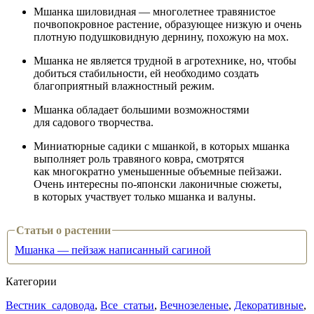
Мшанка шиловидная — многолетнее травянистое
почвопокровное растение, образующее низкую и очень
плотную подушковидную дернину, похожую на мох.
Мшанка не является трудной в агротехнике, но, чтобы
добиться стабильности, ей необходимо создать
благоприятный влажностный режим.
Мшанка обладает большими возможностями
для садового творчества.
Миниатюрные садики с мшанкой, в которых мшанка
выполняет роль травяного ковра, смотрятся
как многократно уменьшенные объемные пейзажи.
Очень интересны по-японски лаконичные сюжеты,
в которых участвует только мшанка и валуны.
Статьи о растении
Мшанка — пейзаж написанный сагиной
Категории
Вестник_садовода
,
Все_статьи
,
Вечнозеленые
,
Декоративные
,