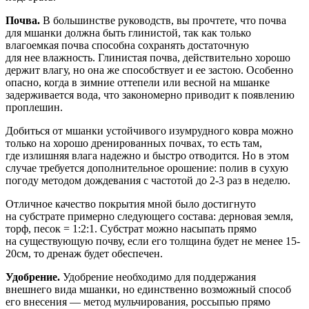
Почва.
В большинстве руководств, вы прочтете, что почва
для мшанки должна быть глинистой, так как только
влагоемкая почва способна сохранять достаточную
для нее влажность. Глинистая почва, действительно хорошо
держит влагу, но она же способствует и ее застою. Особенно
опасно, когда в зимние оттепели или весной на мшанке
задерживается вода, что закономерно приводит к появлению
проплешин.
Добиться от мшанки устойчивого изумрудного ковра можно
только на хорошо дренированных почвах, то есть там,
где излишняя влага надежно и быстро отводится. Но в этом
случае требуется дополнительное орошение: полив в сухую
погоду методом дождевания с частотой до 2-3 раз в неделю.
Отличное качество покрытия мной было достигнуто
на субстрате примерно следующего состава: дерновая земля,
торф, песок = 1:2:1. Субстрат можно насыпать прямо
на существующую почву, если его толщина будет не менее 15-
20см, то дренаж будет обеспечен.
Удобрение.
Удобрение необходимо для поддержания
внешнего вида мшанки, но единственно возможный способ
его внесения — метод мульчирования, россыпью прямо