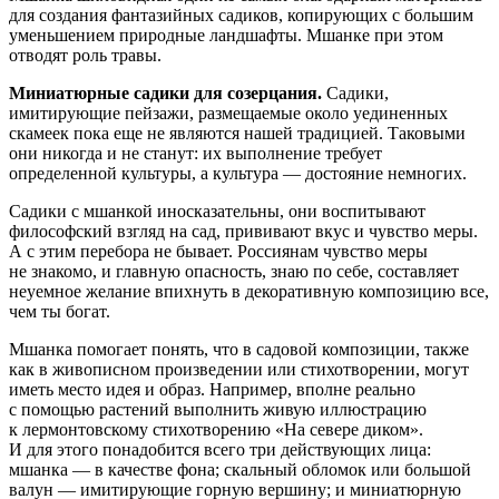
для создания фантазийных садиков, копирующих с большим
уменьшением природные ландшафты. Мшанке при этом
отводят роль травы.
Миниатюрные садики для созерцания.
Садики,
имитирующие пейзажи, размещаемые около уединенных
скамеек пока еще не являются нашей традицией. Таковыми
они никогда и не станут: их выполнение требует
определенной культуры, а культура — достояние немногих.
Садики с мшанкой иносказательны, они воспитывают
философский взгляд на сад, прививают вкус и чувство меры.
А с этим перебора не бывает. Россиянам чувство меры
не знакомо, и главную опасность, знаю по себе, составляет
неуемное желание впихнуть в декоративную композицию все,
чем ты богат.
Мшанка помогает понять, что в садовой композиции, также
как в живописном произведении или стихотворении, могут
иметь место идея и образ. Например, вполне реально
с помощью растений выполнить живую иллюстрацию
к лермонтовскому стихотворению
«
На севере диком».
И для этого понадобится всего три действующих лица:
мшанка — в качестве фона; скальный обломок или большой
валун — имитирующие горную вершину; и миниатюрную