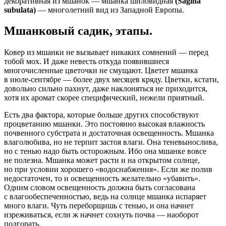
декоративная из мшанок — мшанка шиловидная
(
Sagina
subulata
)
— многолетний вид из Западной Европы.
Мшанковый садик, этапы.
Ковер из мшанки не вызывает никаких сомнений — перед
тобой мох. И даже невесть откуда появившиеся
многочисленные цветочки не смущают. Цветет мшанка
в июле-сентябре — более двух месяцев кряду. Цветки, кстати,
довольно сильно пахнут, даже наклоняться не приходится,
хотя их аромат скорее специфический, нежели приятный.
Есть два фактора, которые больше других способствуют
процветанию мшанки. Это постоянно высокая влажность
почвенного субстрата и достаточная освещенность. Мшанка
влаголюбива, но не терпит застоя влаги. Она теневынослива,
но с тенью надо быть осторожным. Ибо она мшанке вовсе
не полезна. Мшанка может расти и на открытом солнце,
но при условии хорошего
«
водоснабжения». Если же полив
недостаточен, то и освещенность желательно
«
убавить».
Одним словом освещенность должна быть согласована
с влагообеспеченностью, ведь на солнце мшанка испаряет
много влаги. Чуть переборщишь с тенью, и она начнет
изреживаться, если ж начнет сохнуть почва — наоборот
подгорать.