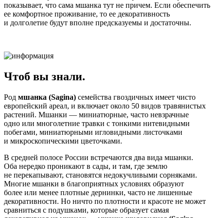
показывает, что сама мшанка тут не причем. Если обеспечить
ее комфортное проживание, то ее декоративность
и долголетие будут вполне предсказуемы и достаточны.
Чтоб вы знали.
Род
мшанка
(
Sagina
)
семейства гвоздичных имеет чисто
европейский ареал, и включает около 50 видов травянистых
растений. Мшанки — миниатюрные, часто невзрачные
одно или многолетние травки с тонкими нитевидными
побегами, миниатюрными игловидными листочками
и микроскопическими цветочками.
В средней полосе России встречаются два вида мшанки.
Оба нередко проникают в сады, и там, где землю
не перекапывают, становятся недокучливыми сорняками.
Многие мшанки в благоприятных условиях образуют
более или менее плотные дернинки, часто не лишенные
декоративности. Но ничто по плотности и красоте не может
сравниться с подушками, которые образует самая