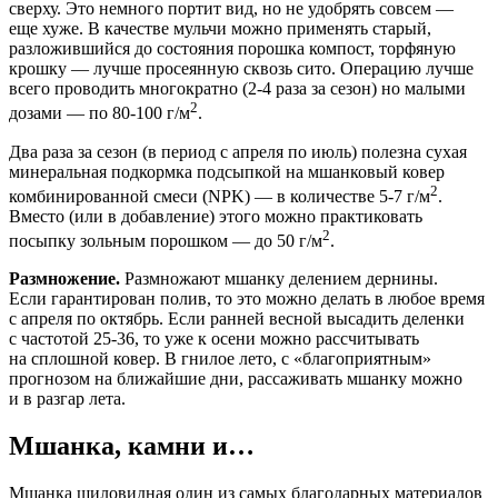
сверху. Это немного портит вид, но не удобрять совсем —
еще хуже. В качестве мульчи можно применять старый,
разложившийся до состояния порошка компост, торфяную
крошку — лучше просеянную сквозь сито. Операцию лучше
всего проводить многократно
(2
-4 раза за сезон) но малыми
2
дозами — по 80-100 г/м
.
Два раза за сезон
(
в период с апреля по июль) полезна сухая
минеральная подкормка подсыпкой на мшанковый ковер
2
комбинированной смеси
(
NPK
) — в количестве 5-7 г/м
.
Вместо
(
или в добавление) этого можно практиковать
2
посыпку зольным порошком — до 50 г/м
.
Размножение.
Размножают мшанку делением дернины.
Если гарантирован полив, то это можно делать в любое время
с апреля по октябрь. Если ранней весной высадить деленки
с частотой 25-36, то уже к осени можно рассчитывать
на сплошной ковер. В гнилое лето, с
«
благоприятным»
прогнозом на ближайшие дни, рассаживать мшанку можно
и в разгар лета.
Мшанка, камни и…
Мшанка шиловидная один из самых благодарных материалов