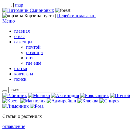
rss
|
.
|
map
Корзина пуста |
Перейти в магазин
Меню
главная
о нас
саженцы
почтой
розница
опт
где ещё
статьи
контакты
поиск
Статьи о растениях
оглавление