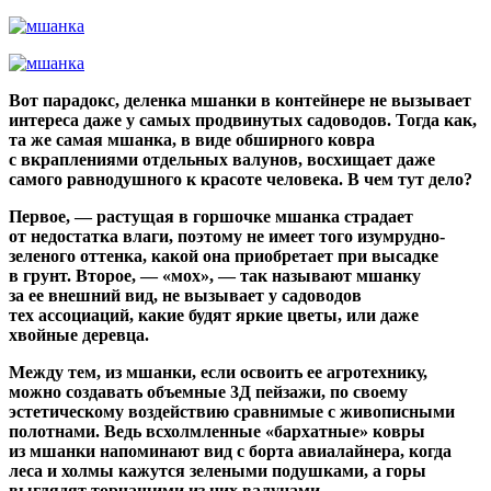
Вот парадокс, деленка мшанки в контейнере не вызывает
интереса даже у самых продвинутых садоводов. Тогда как,
та же самая мшанка, в виде обширного ковра
с вкраплениями отдельных валунов, восхищает даже
самого равнодушного к красоте человека. В чем тут дело?
Первое, — растущая в горшочке мшанка страдает
от недостатка влаги, поэтому не имеет того изумрудно-
зеленого оттенка, какой она приобретает при высадке
в грунт. Второе, —
«
мох», — так называют мшанку
за ее внешний вид, не вызывает у садоводов
тех ассоциаций, какие будят яркие цветы, или даже
хвойные деревца.
Между тем, из мшанки, если освоить ее агротехнику,
можно создавать объемные 3Д пейзажи, по своему
эстетическому воздействию сравнимые с живописными
полотнами. Ведь всхолмленные
«
бархатные» ковры
из мшанки напоминают вид с борта авиалайнера, когда
леса и холмы кажутся зелеными подушками, а горы
выглядят торчащими из них валунами.