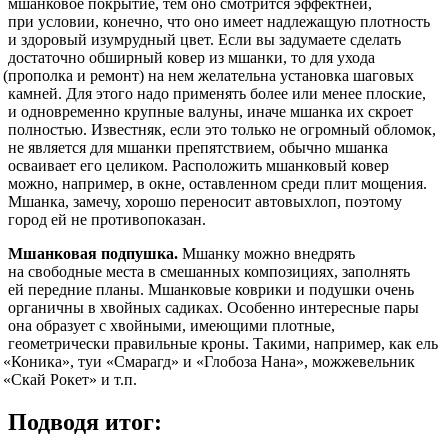
мшанковое покрытие, тем оно смотрится эффектней,
при условии, конечно, что оно имеет надлежащую плотность
и здоровый изумрудный цвет. Если вы задумаете сделать
достаточно обширный ковер из мшанки, то для ухода
(
прополка и ремонт) на нем желательна установка шаговых
камней. Для этого надо применять более или менее плоские,
и одновременно крупные валуны, иначе мшанка их скроет
полностью. Известняк, если это только не огромный обломок,
не является для мшанки препятствием, обычно мшанка
осваивает его целиком. Расположить мшанковый ковер
можно, например, в окне, оставленном среди плит мощения.
Мшанка, замечу, хорошо переносит автовыхлоп, поэтому
город ей не противопоказан.
Мшанковая подпушка.
Мшанку можно внедрять
на свободные места в смешанных композициях, заполнять
ей передние планы. Мшанковые коврики и подушки очень
органичны в хвойных садиках. Особенно интересные пары
она образует с хвойными, имеющими плотные,
геометрически правильные кроны. Такими, например, как ель
«
Коника», туи
«
Смарагд» и
«
Глобоза Нана», можжевельник
«
Скай Рокет» и т.п.
Подводя итог: